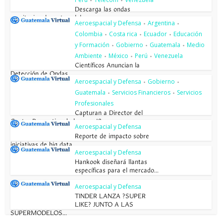
•
•
Descarga las ondas
gravitacionales a tu celular o pc...
Aeroespacial y Defensa
Argentina
•
•
Colombia
Costa rica
Ecuador
Educación
•
•
•
y Formación
Gobierno
Guatemala
Medio
•
•
•
Ambiente
México
Perú
Venezuela
•
•
•
Científicos Anuncian la
Detección de Ondas...
Aeroespacial y Defensa
Gobierno
•
•
Guatemala
Servicios Financieros
Servicios
•
•
Profesionales
Capturan a Director del
Centro Preventivo de la zona 18
Aeroespacial y Defensa
Reporte de impacto sobre
iniciativas de big data...
Aeroespacial y Defensa
Hankook diseñará llantas
específicas para el mercado...
Aeroespacial y Defensa
TINDER LANZA ?SUPER
LIKE? JUNTO A LAS
SUPERMODELOS...