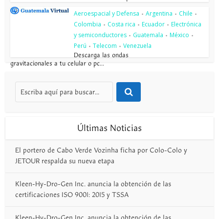
Aeroespacial y Defensa
Argentina
Chile
•
•
•
Colombia
Costa rica
Ecuador
Electrónica
•
•
•
y semiconductores
Guatemala
México
•
•
•
Perú
Telecom
Venezuela
•
•
Descarga las ondas
gravitacionales a tu celular o pc...
Últimas Noticias
El portero de Cabo Verde Vozinha ficha por Colo-Colo y
JETOUR respalda su nueva etapa
Kleen-Hy-Dro-Gen Inc. anuncia la obtención de las
certificaciones ISO 9001: 2015 y TSSA
Kleen-Hy-Dro-Gen Inc. anuncia la obtención de las