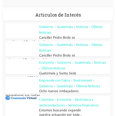
Articulos de Interés
Gobierno
Guatemala
Noticias
Últimas
•
•
•
Noticias
Canciller Pedro Brolo se
reunió con el Presidente de...
Gobierno
Guatemala
Noticias
Últimas
•
•
•
Noticias
Canciller Pedro Brolo se
reúne con el Presidente del...
Economía
Gobierno
Guatemala
Noticias
•
•
•
Últimas Noticias
•
Guatemala y Santa Sede
conmemoran el 85.º Aniversario...
Emprende con Datos
Environment
•
•
Gobierno
Guatemala
Últimas Noticias
•
•
Ocho nuevos embajadores
presentaron sus cartas...
Colombia
Economía
Electrónica y
•
•
semiconductores
Servicios Financieros
•
Estamos buscando expandir
nuestra actuación por toda...