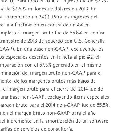
. (1) Para todo el 2014, el ingreso fue de $2.732
% de $2.692 millones de dólares en 2013. En
l incrementó un 3%(1). Para los ingresos del
ró una fluctuación en contra de un 4% en
ompleto.El margen bruto fue de 55.8% en contra
trimestre de 2013 de acuerdo con U.S. Generally
(GAAP). En una base non-GAAP, excluyendo los
 especiales descritos en la nota al pie #2, el
omparación con el 57.3% generado en el mismo
disminución del margen bruto non-GAAP para el
lmente, de los márgenes brutos más bajos de
el margen bruto para el cierre del 2014 fue de
En una base non-GAAP, excluyendo ítems especiales
l margen bruto para el 2014 non-GAAP fue de 55.5%,
ída en el margen bruto non-GAAP para el año
del incremento en la amortización de un software
arifas de servicios de consultoría.