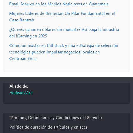
Email Masivo en los Medios Noticiosos de Guatemala
Mujeres Líderes de Bienestar: Un Pilar Fundamental en el
Caso Bantrab
¿Querés ganar en dólares sin mudarte? Así paga la industria
del iGaming en 2025
Cómo un máster en full stack y una estrategia de selección
tecnológica pueden impulsar negocios locales en
Centroamérica
Aliado de:
AndeanWire
Términos, Definiciones y Condiciones del Servicio
Política de duración de artículos y enlaces