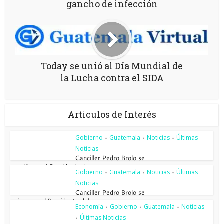
gancho de infección
Today se unió al Día Mundial de
la Lucha contra el SIDA
Articulos de Interés
Gobierno
Guatemala
Noticias
Últimas
•
•
•
Noticias
Canciller Pedro Brolo se
reunió con el Presidente de...
Gobierno
Guatemala
Noticias
Últimas
•
•
•
Noticias
Canciller Pedro Brolo se
reúne con el Presidente del...
Economía
Gobierno
Guatemala
Noticias
•
•
•
Últimas Noticias
•