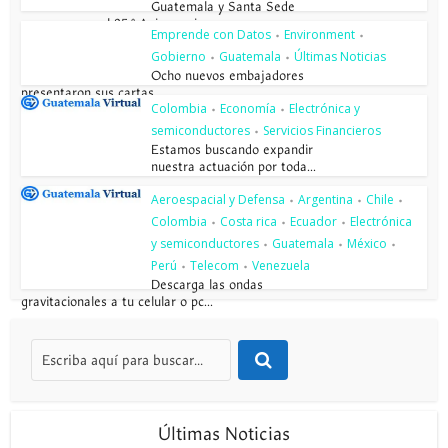
Guatemala y Santa Sede
conmemoran el 85.º Aniversario...
Emprende con Datos
Environment
•
•
Gobierno
Guatemala
Últimas Noticias
•
•
Ocho nuevos embajadores
presentaron sus cartas...
Colombia
Economía
Electrónica y
•
•
semiconductores
Servicios Financieros
•
Estamos buscando expandir
nuestra actuación por toda...
Aeroespacial y Defensa
Argentina
Chile
•
•
•
Colombia
Costa rica
Ecuador
Electrónica
•
•
•
y semiconductores
Guatemala
México
•
•
•
Perú
Telecom
Venezuela
•
•
Descarga las ondas
gravitacionales a tu celular o pc...
Últimas Noticias