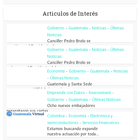
Articulos de Interés
Gobierno
Guatemala
Noticias
Últimas
•
•
•
Noticias
Canciller Pedro Brolo se
reunió con el Presidente de...
Gobierno
Guatemala
Noticias
Últimas
•
•
•
Noticias
Canciller Pedro Brolo se
reúne con el Presidente del...
Economía
Gobierno
Guatemala
Noticias
•
•
•
Últimas Noticias
•
Guatemala y Santa Sede
conmemoran el 85.º Aniversario...
Emprende con Datos
Environment
•
•
Gobierno
Guatemala
Últimas Noticias
•
•
Ocho nuevos embajadores
presentaron sus cartas...
Colombia
Economía
Electrónica y
•
•
semiconductores
Servicios Financieros
•
Estamos buscando expandir
nuestra actuación por toda...