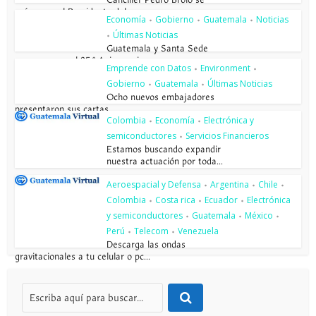
Canciller Pedro Brolo se
reúne con el Presidente del...
Economía
Gobierno
Guatemala
Noticias
•
•
•
Últimas Noticias
•
Guatemala y Santa Sede
conmemoran el 85.º Aniversario...
Emprende con Datos
Environment
•
•
Gobierno
Guatemala
Últimas Noticias
•
•
Ocho nuevos embajadores
presentaron sus cartas...
Colombia
Economía
Electrónica y
•
•
semiconductores
Servicios Financieros
•
Estamos buscando expandir
nuestra actuación por toda...
Aeroespacial y Defensa
Argentina
Chile
•
•
•
Colombia
Costa rica
Ecuador
Electrónica
•
•
•
y semiconductores
Guatemala
México
•
•
•
Perú
Telecom
Venezuela
•
•
Descarga las ondas
gravitacionales a tu celular o pc...