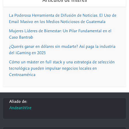
Artículos de Interés
La Poderosa Herramienta de Difusión de Noticias. El Uso de
Email Masivo en los Medios Noticiosos de Guatemala
Mujeres Líderes de Bienestar: Un Pilar Fundamental en el
Caso Bantrab
¿Querés ganar en dólares sin mudarte? Así paga la industria
del iGaming en 2025
Cómo un máster en full stack y una estrategia de selección
tecnológica pueden impulsar negocios locales en
Centroamérica
Aliado de:
AndeanWire