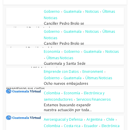
Gobierno
Guatemala
Noticias
Últimas
•
•
•
Noticias
Canciller Pedro Brolo se
reunió con el Presidente de...
Gobierno
Guatemala
Noticias
Últimas
•
•
•
Noticias
Canciller Pedro Brolo se
reúne con el Presidente del...
Economía
Gobierno
Guatemala
Noticias
•
•
•
Últimas Noticias
•
Guatemala y Santa Sede
conmemoran el 85.º Aniversario...
Emprende con Datos
Environment
•
•
Gobierno
Guatemala
Últimas Noticias
•
•
Ocho nuevos embajadores
presentaron sus cartas...
Colombia
Economía
Electrónica y
•
•
semiconductores
Servicios Financieros
•
Estamos buscando expandir
nuestra actuación por toda...
Aeroespacial y Defensa
Argentina
Chile
•
•
•
Colombia
Costa rica
Ecuador
Electrónica
•
•
•